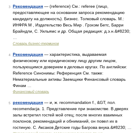
Рекомендация
— (reference) См.: referee (лицо,
3
предоставляющее на основании запроса рекомендацию
кандидату на должность). Бизнес. Толковый словарь. М.:
ИНФРА М , Издательство Весь Мир . Грэхэм Бетс, Барри
Брайндли, С. Уильямс и др. Общая редакция: д.э.н.&#8230;
…
Словарь бизнес-терминов
Рекомендация
— характеристика, выдаваемая
4
физическому или юридическому лицу другим лицом,
пользующимся доверием в деловых кругах. По английски:
Reference Синонимы: Референция См. также:
Нематериальные активы Заемщики Финансовый словарь
Финам …
Финансовый словарь
рекомендация
— и, ж. recommandation f., &GT; пол.
5
recomendacja. 1. Представление при знакомстве. В дверях
залы встретил гостей мой отец; после многих взаимных
поклонов, рекомендаций и обниманий, он повел их в
гостиную. С. Аксаков Детские годы Багрова внука.&#8230; …