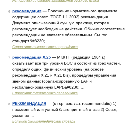
Исторический словарь галлицизмов русского языка
рекомендация
— Положение нормативного документа,
6
содержащее совет. [ГОСТ 1.1 2002] рекомендация
Документ, описывающий лучшую практику, которая
рекомендует необходимые действия. Обычно соответствие
рекомендации не является обязательным. См. тж.
стандарт.&#8230; …
Справочник технического переводчика
рекомендация Х.25
— МККТТ (редакция 1984 г.)
7
охватывает все три уровня ВОС и состоит из трех частей,
определяющих: физический уровень (на основе
рекомендаций Х.21 и Х.21 bis), процедуры управления
звеном данных (сбалансированную LAP и
несбалансированную LAP),&#8230; …
Справочник технического переводчика
РЕКОМЕНДАЦИЯ
— (от ср. век. лат. recommendatio) 1)
8
письменный или устный благоприятный отзыв.2) Совет,
указание …
Большой Энциклопедический словарь