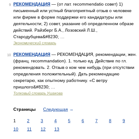
РЕКОМЕНДАЦИЯ
— (от лат. recommendatio совет) 1)
9
письменный или устный благоприятный отзыв о человеке
или фирме в форме поддержки его кандидатуры или
деятельности; 2) совет, указание об определенном образе
действий. Райзберг Б.А., Лозовский Л.Ш.,
Стародубцева&#8230; …
Экономический словарь
РЕКОМЕНДАЦИЯ
— РЕКОМЕНДАЦИЯ, рекомендации, жен.
10
(франц. recommandation). 1. только ед. Действие по гл.
рекомендовать. 2. Отзыв о ком чем нибудь (при отсутствии
определения положительный). Дать рекомендацию
секретарю, как опытному работнику. «С ветру
пришлого&#8230; …
Толковый словарь Ушакова
Страницы
Следующая
→
1
2
3
4
5
6
7
8
9
10
11
12
13